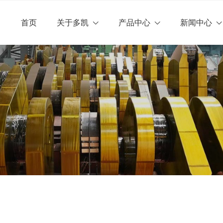
lose menu
首页
关于多凯
产品中心
新闻中心
u (关于多凯)
u (产品中心)
u (新闻中心)
荣誉资质
运动部件
企业公告
客户关系
柴油机配件
u (联系我们)