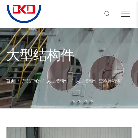
多凯动力机械
Close menu
首页
Open submenu (关于多凯)
关于多凯
4
Open submenu (产品中心)
产品中心
4
大型结构件
Open submenu (新闻中心)
新闻中心
3
人才招聘
Open submenu (联系我们)
联系我们
2
首页
/
产品中心
/
大型结构件
/
大型结构件-空冷器箱体