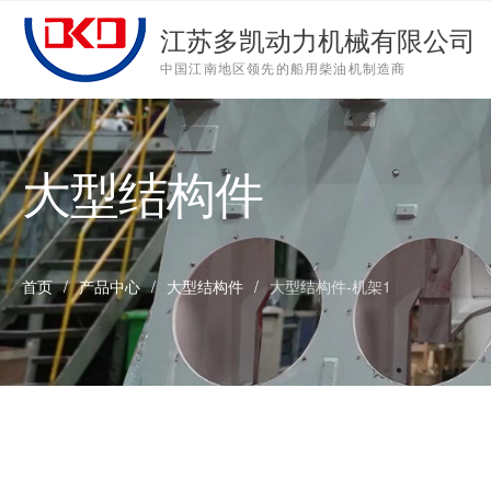
多凯动力机械
C
江苏多凯动力机械有限公司
首页
中国江南地区领先的船用柴油机制造商
Open submen
关于多凯
4
Open submen
产品中心
4
关于多凯 - About us
产品中心 - Products
新闻中心 - News
联系我们 - Contact us
大型结构件
Open submen
新闻中心
3
人才招聘
公司简介
低速机
公司动态
联系信息
发展历程
大型结构件
行业资讯
在线留言
Open submen
联系我们
2
首页
/
产品中心
/
大型结构件
/
大型结构件-机架1