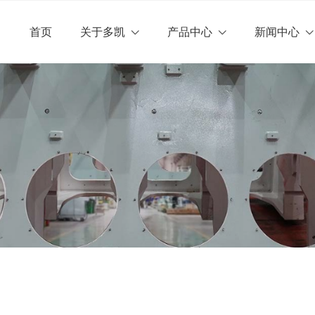
lose menu
首页
关于多凯
产品中心
新闻中心
u (关于多凯)
u (产品中心)
u (新闻中心)
荣誉资质
运动部件
企业公告
客户关系
柴油机配件
u (联系我们)