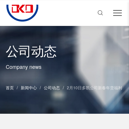
多凯动力机械
Close menu
首页
Open submenu (关于多凯)
关于多凯
4
Open submenu (产品中心)
产品中心
4
公司动态
Open submenu (新闻中心)
新闻中心
3
人才招聘
Company news
Open submenu (联系我们)
联系我们
2
首页
/
新闻中心
/
公司动态
/
2月10日多凯公司新春年货福利