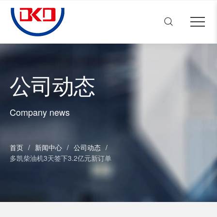
多凯动力机械
Close menu
首页
Open submenu (关于多凯)
关于多凯
4
Open submenu (产品中心)
产品中心
4
公司动态
Open submenu (新闻中心)
新闻中心
3
人才招聘
Company news
Open submenu (联系我们)
联系我们
2
首页
/
新闻中心
/
公司动态
/
多凯柴油机3天签下3.2亿元新订单